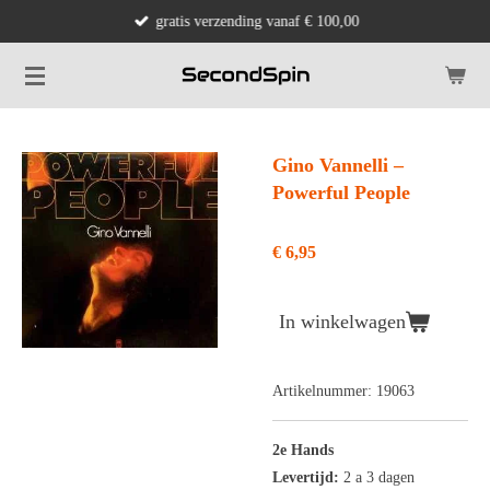
gratis verzending vanaf € 100,00
Ga
direct
naar
de
hoofdinhoud
Gino Vannelli ‎–
Powerful People
€ 6,95
In winkelwagen
Artikelnummer:
19063
2e Hands
Levertijd:
2 a 3 dagen