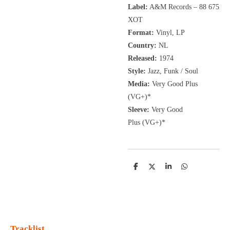
Label:
A&M Records
‎– 88 675
XOT
Format:
Vinyl, LP
Country:
NL
Released:
1974
Style:
Jazz, Funk / Soul
Media:
Very Good Plus
(VG+)
*
Sleeve:
Very Good
Plus
(VG+)
*
D
D
S
D
e
e
h
e
l
e
a
l
e
l
r
e
n
e
n
Tracklist