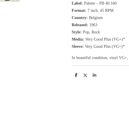
Label:
Palette
‎– PB 40.160
Format:
7 inch,
45 RPM
Country:
Belgium
Released:
1963
Style:
Pop, Rock
Media:
Very Good Plus (VG+)*
Sleeve:
Very Good Plus (VG+)*
In beautiful condition, vinyl VG+,
D
D
S
e
e
h
l
e
a
e
l
r
n
e