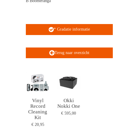
B Boomeranga
* Gradatie informatie
Terug naar overzicht
Vinyl
Okki
Record
Nokki One
Cleaning
€ 595,00
Kit
€ 20,95