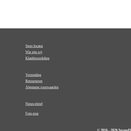
Store locator
Wie zijn wij
Klantbeoordeling
Verzending
Retourneren
Algemene voorwaarden
Nieuwsbrief
Foto-tour
© 2016 - 2026 Second