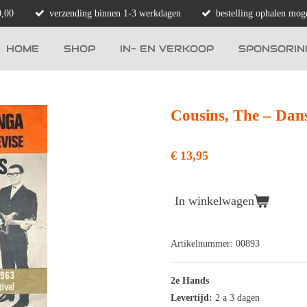
0,00
verzending binnen 1-3 werkdagen
bestelling ophalen moge
HOME
SHOP
IN- EN VERKOOP
SPONSORIN
Cousins, The ‎– Dan
€ 13,95
In winkelwagen
Artikelnummer:
00893
2e Hands
Levertijd:
2 a 3 dagen