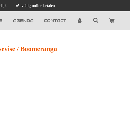
lijk
veilig online betalen
G
AGENDA
CONTACT
sevise / Boomeranga