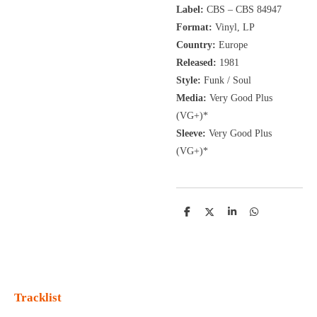
Label:
CBS
‎– CBS 84947
Format:
Vinyl, LP
Country:
Europe
Released:
1981
Style:
Funk / Soul
Media:
Very Good Plus
(VG+)*
Sleeve:
Very Good Plus
(VG+)*
D
D
S
D
e
e
h
e
l
e
a
l
e
l
r
e
n
e
n
Tracklist