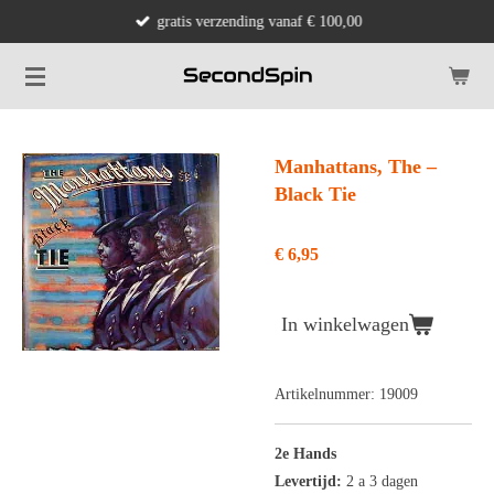
gratis verzending vanaf € 100,00
Ga
direct
naar
de
hoofdinhoud
Manhattans, The ‎–
Black Tie
€ 6,95
In winkelwagen
Artikelnummer:
19009
2e Hands
Levertijd:
2 a 3 dagen