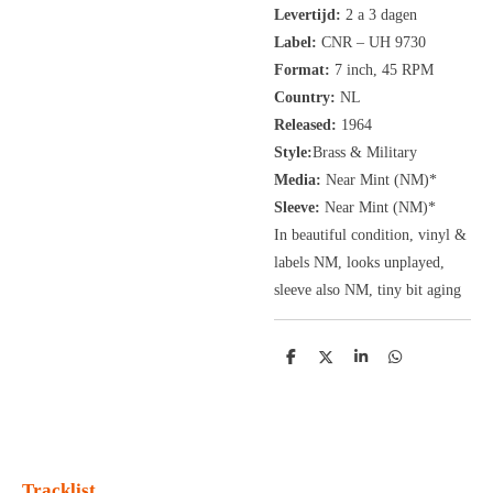
Levertijd:
2 a 3 dagen
Label:
CNR
‎– UH 9730
Format:
7 inch,
45 RPM
Country:
NL
Released:
1964
Style:
Brass & Military
Media:
Near Mint (NM
)*
Sleeve:
Near Mint (NM
)*
In beautiful condition, vinyl &
labels NM, looks unplayed,
sleeve also NM, tiny bit aging
D
D
S
D
e
e
h
e
l
e
a
l
e
l
r
e
n
e
n
Tracklist