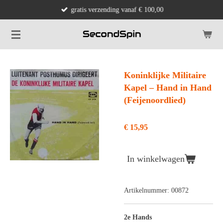
gratis verzending vanaf € 100,00
Ga
direct
naar
de
hoofdinhoud
Koninklijke Militaire
Kapel ‎– Hand in Hand
(Feijenoordlied)
€ 15,95
In winkelwagen
Artikelnummer:
00872
2e Hands