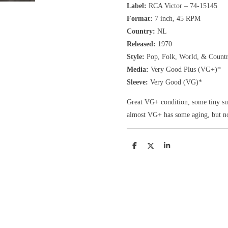
Label:
RCA Victor
‎– 74-15145
Format:
7 inch,
45 RPM
Country:
NL
Released:
1970
Style:
Pop, Folk, World, & Count
Media:
Very Good Plus (VG+)*
Sleeve:
Very Good (VG)*
Great VG+ condition, some tiny surf
almost VG+ has some aging, but no
D
D
S
e
e
h
l
e
a
e
l
r
n
e