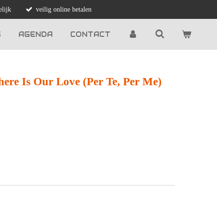
lijk
veilig online betalen
G
AGENDA
CONTACT
ere Is Our Love (Per Te, Per Me)