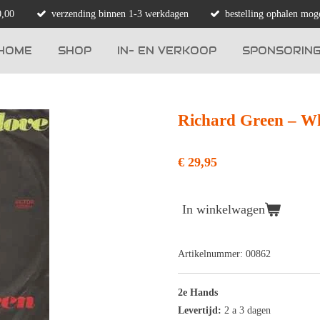
0,00
verzending binnen 1-3 werkdagen
bestelling ophalen moge
HOME
SHOP
IN- EN VERKOOP
SPONSORIN
Richard Green ‎– Wh
€ 29,95
In winkelwagen
Artikelnummer:
00862
2e Hands
Levertijd:
2 a 3 dagen