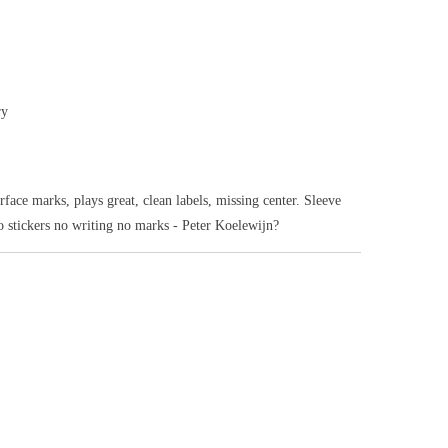
ry
ace marks, plays great, clean labels, missing center. Sleeve
 stickers no writing no marks - Peter Koelewijn?