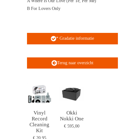
A Where Is Our Love (Per Te, Per Me)
B For Lovers Only
* Gradatie informatie
Terug naar overzicht
Vinyl
Okki
Record
Nokki One
Cleaning
€ 595,00
Kit
€ 20,95