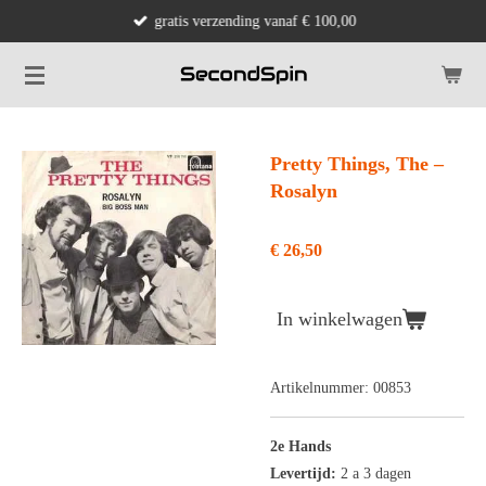
gratis verzending vanaf € 100,00
Ga
direct
naar
de
hoofdinhoud
Pretty Things, The ‎–
Rosalyn
€ 26,50
In winkelwagen
Artikelnummer:
00853
2e Hands
Levertijd:
2 a 3 dagen