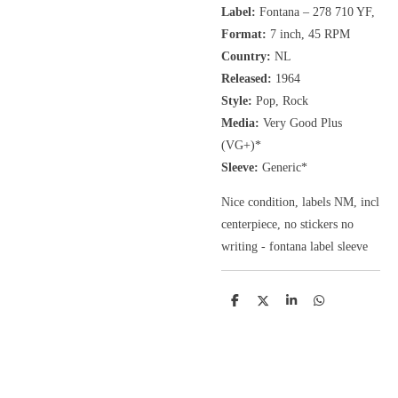
Label:
Fontana
‎– 278 710 YF,
Format:
7 inch,
45 RPM
Country:
NL
Released:
1964
Style:
Pop, Rock
Media:
Very Good Plus
(VG+)*
Sleeve:
Generic
*
Nice condition, labels NM, incl
centerpiece, no stickers no
writing - fontana label sleeve
D
D
S
D
e
e
h
e
l
e
a
l
e
l
r
e
n
e
n