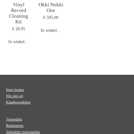
Vinyl
Okki Nokki
Record
One
Cleaning
€ 595,00
Kit
€ 20,95
In winkelwagen
In winkelwagen
Store locator
Wie zijn wij
Klantbeoordeling
Verzending
Retourneren
Algemene voorwaarden