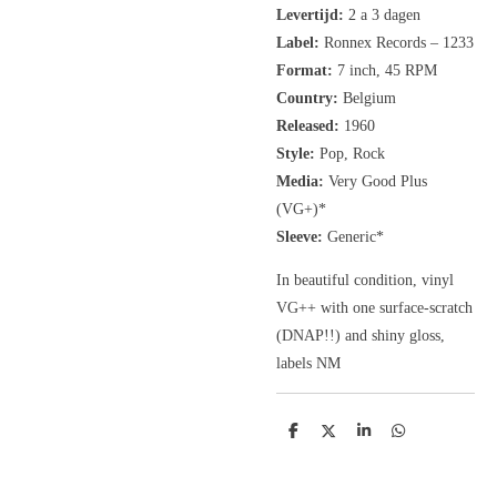
Levertijd:
2 a 3 dagen
Label:
Ronnex Records
‎– 1233
Format:
7 inch,
45 RPM
Country:
Belgium
Released:
1960
Style:
Pop, Rock
Media:
Very Good Plus
(VG+)*
Sleeve:
Generic
*
In beautiful condition, vinyl
VG++ with one surface-scratch
(DNAP!!) and shiny gloss,
labels NM
D
D
S
D
e
e
h
e
l
e
a
l
e
l
r
e