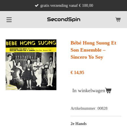
gratis verzending vanaf € 100,00
Ga
direct
naar
de
hoofdinhoud
Bébé Hong Suong Et
Son Ensemble ‎–
Sincero Yo Soy
€ 14,95
In winkelwagen
Artikelnummer:
00828
2e Hands