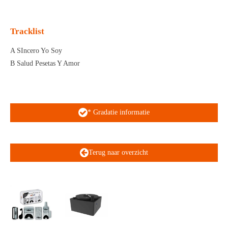
n
e
n
Tracklist
A SIncero Yo Soy
B Salud Pesetas Y Amor
* Gradatie informatie
Terug naar overzicht