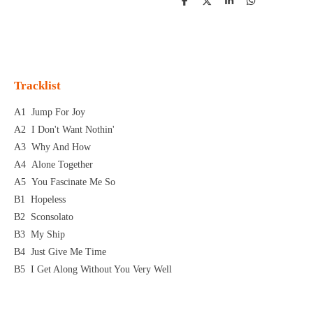
D
D
S
D
e
e
h
e
l
e
a
l
e
l
r
e
n
e
n
Tracklist
A1
Jump For Joy
A2
I Don't Want Nothin'
A3
Why And How
A4
Alone Together
A5
You Fascinate Me So
B1
Hopeless
B2
Sconsolato
B3
My Ship
B4
Just Give Me Time
B5
I Get Along Without You Very Well