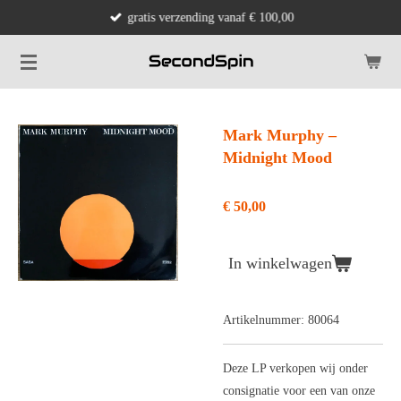
gratis verzending vanaf € 100,00
Ga
direct
naar
de
hoofdinhoud
Mark Murphy ‎–
Midnight Mood
€ 50,00
In winkelwagen
Artikelnummer:
80064
Deze LP verkopen wij onder
consignatie voor een van onze