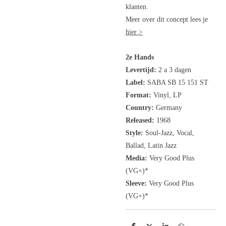
klanten.
Meer over dit concept lees je
hier >
2e Hands
Levertijd:
2 a 3 dagen
Label:
SABA
SB 15 151 ST
Format:
Vinyl, LP
Country:
Germany
Released:
1968
Style:
Soul-Jazz, Vocal,
Ballad, Latin Jazz
Media:
Very Good Plus
(VG+)*
Sleeve:
Very Good Plus
(VG+)*