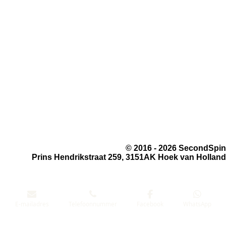
Store locator
Wie zijn wij
Klantbeoordeling
Verzending
Retourneren
Algemene voorwaarden
Nieuwsbrief
Foto-tour
© 2016 - 2026 SecondSpin
Prins Hendrikstraat 259, 3151AK Hoek van Holland
MUZIEKWINKEL-INFO.NL
E-mailadres
Telefoonnummer
Facebook
WhatsApp