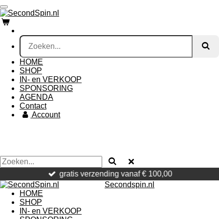
Ga
direct
naar
de
hoofdinhoud
HOME
SHOP
IN- en VERKOOP
SPONSORING
AGENDA
Contact
Account
gratis verzending vanaf € 100,00
Secondspin.nl
HOME
SHOP
IN- en VERKOOP