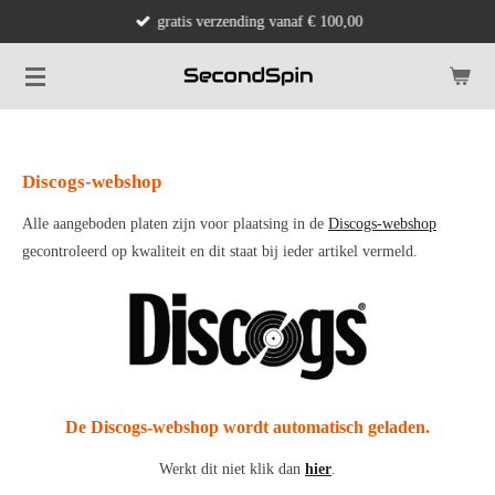
gratis verzending vanaf € 100,00
Ga
direct
naar
de
hoofdinhoud
Discogs-webshop
Alle aangeboden platen zijn voor plaatsing in de
Discogs-webshop
gecontroleerd op kwaliteit en dit staat bij ieder artikel vermeld.
De Discogs-webshop wordt automatisch geladen.
Werkt dit niet klik dan
hier
.