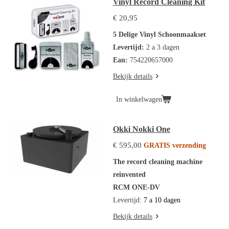
Vinyl Record Cleaning Kit
€ 20,95
5 Delige Vinyl Schoonmaakset
Levertijd:
2 a 3 dagen
Ean:
754220657000
Bekijk details
In winkelwagen
Okki Nokki One
€ 595,00
GRATIS verzending
The record cleaning machine
reinvented
RCM ONE-DV
Levertijd:
7 a 10 dagen
Bekijk details