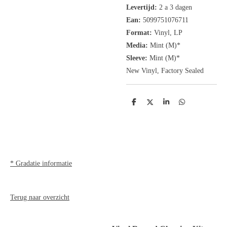
Levertijd:
2 a 3 dagen
Ean:
5099751076711
Format:
Vinyl, LP
Media:
Mint (M)*
Sleeve:
Mint (M)*
New Vinyl, Factory Sealed
D
D
S
D
e
e
h
e
l
e
a
l
e
l
r
e
n
e
n
* Gradatie informatie
Terug naar overzicht