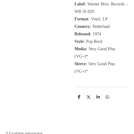
Label:
Warner Bros. Records
‎–
WB 56 029
Format:
Vinyl, LP
Country:
Nederland
Released:
1974
Style:
Pop Rock
Media:
Very Good Plus
(VG+)*
Sleeve:
Very Good Plus
(VG+)*
D
D
S
D
e
e
h
e
l
e
a
l
e
l
r
e
n
e
n
* Gradatie informatie