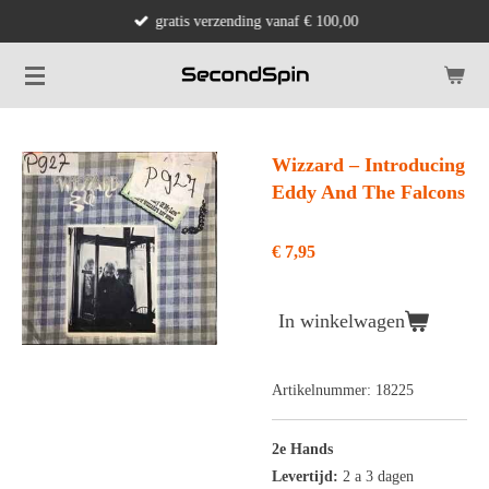
gratis verzending vanaf € 100,00
Ga
direct
naar
de
hoofdinhoud
Wizzard ‎– Introducing
Eddy And The Falcons
€ 7,95
In winkelwagen
Artikelnummer:
18225
2e Hands
Levertijd:
2 a 3 dagen