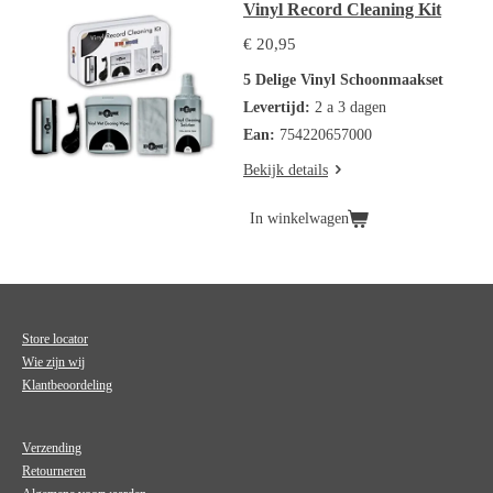
Vinyl Record Cleaning Kit
€ 20,95
5 Delige Vinyl Schoonmaakset
Levertijd:
2 a 3 dagen
Ean:
754220657000
Bekijk details
In winkelwagen
Store locator
Wie zijn wij
Klantbeoordeling
Verzending
Retourneren