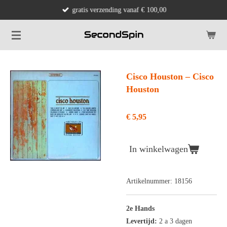
gratis verzending vanaf € 100,00
Ga
direct
naar
de
hoofdinhoud
Cisco Houston ‎– Cisco
Houston
€ 5,95
In winkelwagen
Artikelnummer:
18156
2e Hands
Levertijd:
2 a 3 dagen