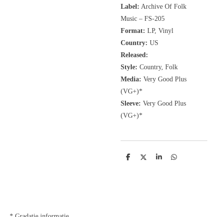
Label:
Archive Of Folk
Music
‎– FS-205
Format:
LP, Vinyl
Country:
US
Released:
Style:
Country, Folk
Media:
Very Good Plus
(VG+)*
Sleeve:
Very Good Plus
(VG+)*
D
D
S
D
e
e
h
e
l
e
a
l
e
l
r
e
n
e
n
* Gradatie informatie