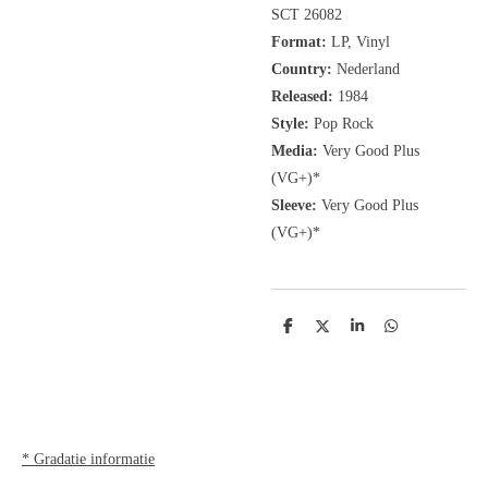
SCT 26082
Format:
LP, Vinyl
Country:
Nederland
Released:
1984
Style:
Pop Rock
Media:
Very Good Plus
(VG+)*
Sleeve:
Very Good Plus
(VG+)*
D
D
S
D
e
e
h
e
l
e
a
l
e
l
r
e
n
e
n
* Gradatie informatie