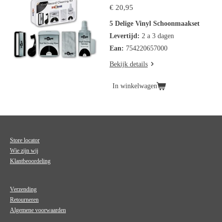
€ 20,95
5 Delige Vinyl Schoonmaakset
Levertijd:
2 a 3 dagen
Ean:
754220657000
Bekijk details
In winkelwagen
Store locator
Wie zijn wij
Klantbeoordeling
Verzending
Retourneren
Algemene voorwaarden