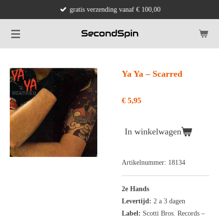
gratis verzending vanaf € 100,00
Ga
direct
naar
de
hoofdinhoud
Ya Ya ‎– Scarred
€ 5,95
In winkelwagen
Artikelnummer:
18134
2e Hands
Levertijd:
2 a 3 dagen
Label:
Scotti Bros. Records
‎–