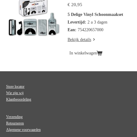
€ 20,95
5 Delige Vinyl Schoonmaakset
Levertijd:
2 a 3 dagen
Ean:
754220657000
Bekijk details
In winkelwagen
Store locator
Wie zijn wij
Klantbeoordeling
Verzending
Retourneren
Algemene voorwaarden