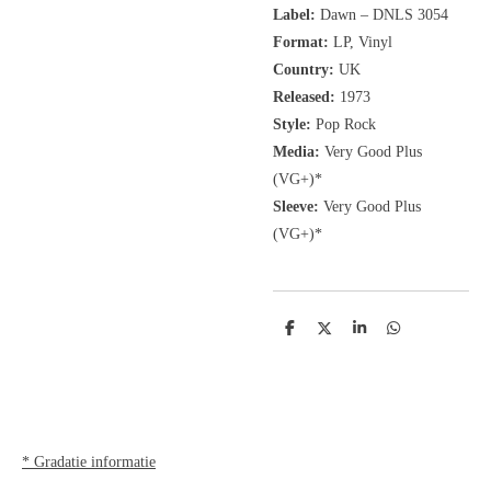
Label:
Dawn
‎– DNLS 3054
Format:
LP, Vinyl
Country:
UK
Released:
1973
Style:
Pop Rock
Media:
Very Good Plus
(VG+)*
Sleeve:
Very Good Plus
(VG+)*
D
D
S
D
e
e
h
e
l
e
a
l
e
l
r
e
n
e
n
* Gradatie informatie