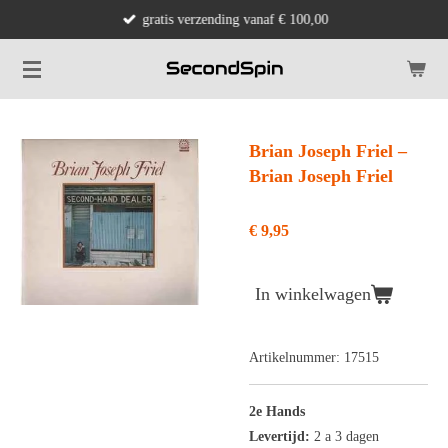
gratis verzending vanaf € 100,00
Ga
direct
naar
de
hoofdinhoud
Brian Joseph Friel ‎–
Brian Joseph Friel
€ 9,95
In winkelwagen
Artikelnummer:
17515
2e Hands
Levertijd:
2 a 3 dagen