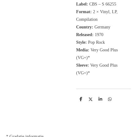
Label:
CBS
‎– S 66255
Format:
2 × Vinyl, LP,
Compilation
Country:
Germany
Released:
1970
Style:
Pop Rock
Media:
Very Good Plus
(VG+)*
Sleeve:
Very Good Plus
(VG+)*
D
D
S
D
e
e
h
e
l
e
a
l
e
l
r
e
n
e
n
* Gradatie informatie