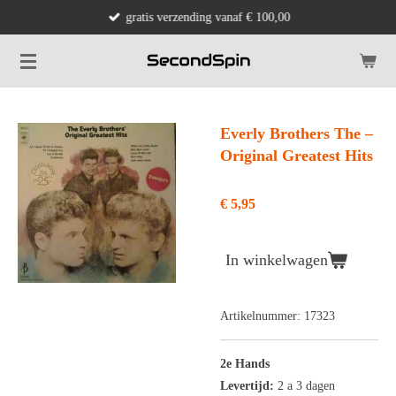
gratis verzending vanaf € 100,00
Ga
direct
naar
de
hoofdinhoud
Everly Brothers The –
Original Greatest Hits
€ 5,95
In winkelwagen
Artikelnummer:
17323
2e Hands
Levertijd:
2 a 3 dagen