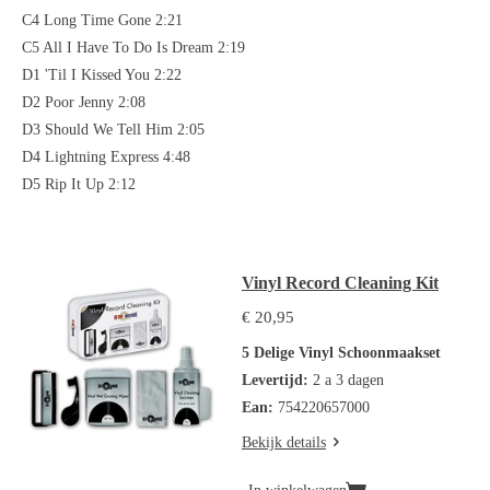
C4 Long Time Gone 2:21
C5 All I Have To Do Is Dream 2:19
D1 'Til I Kissed You 2:22
D2 Poor Jenny 2:08
D3 Should We Tell Him 2:05
D4 Lightning Express 4:48
D5 Rip It Up 2:12
Vinyl Record Cleaning Kit
€ 20,95
5 Delige Vinyl Schoonmaakset
Levertijd:
2 a 3 dagen
Ean:
754220657000
Bekijk details