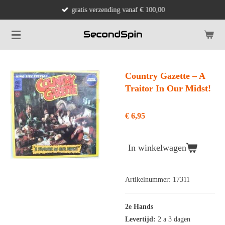
gratis verzending vanaf € 100,00
Ga
direct
naar
de
hoofdinhoud
Country Gazette ‎– A
Traitor In Our Midst!
€ 6,95
In winkelwagen
Artikelnummer:
17311
2e Hands
Levertijd:
2 a 3 dagen