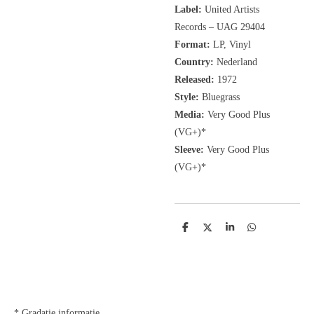
Label:
United Artists
Records
‎– UAG 29404
Format:
LP, Vinyl
Country:
Nederland
Released:
1972
Style:
Bluegrass
Media:
Very Good Plus
(VG+)*
Sleeve:
Very Good Plus
(VG+)*
D
D
S
D
e
e
h
e
l
e
a
l
e
l
r
e
n
e
n
* Gradatie informatie