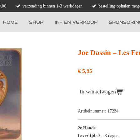
0,00
verzending binnen 1-3 werkdagen
bestelling ophalen moge
HOME
SHOP
IN- EN VERKOOP
SPONSORIN
Joe Dassin ‎– Les 
€ 5,95
In winkelwagen
Artikelnummer:
17234
2e Hands
Levertijd:
2 a 3 dagen