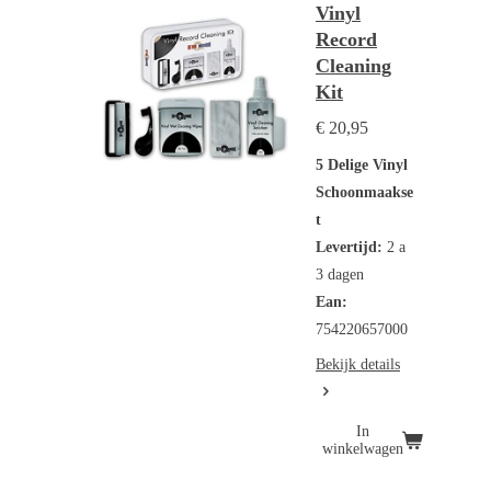
Vinyl
Record
Cleaning
Kit
€ 20,95
5 Delige Vinyl
Schoonmaakse
t
Levertijd:
2 a
3 dagen
Ean:
754220657000
Bekijk details
In
winkelwagen