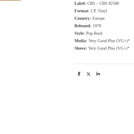
Label:
CBS
‎– CBS 82580
Format:
LP, Vinyl
Country:
Europe
Released:
1978
Style:
Pop Rock
Media:
Very Good Plus (VG+)*
Sleeve:
Very Good Plus (VG+)*
D
D
S
e
e
h
l
e
a
e
l
r
n
e