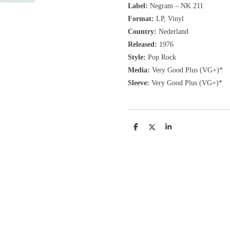
Label:
Negram
‎– NK 211
Format:
LP, Vinyl
Country:
Nederland
Released:
1976
Style:
Pop Rock
Media:
Very Good Plus (VG+)*
Sleeve:
Very Good Plus (VG+)*
D
D
S
e
e
h
l
e
a
e
l
r
n
e