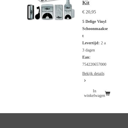
Kit
€ 20,95
5 Delige Vinyl
Schoonmaakse
t
Levertijd:
2 a
3 dagen
Ean:
754220657000
Bekijk details
In
winkelwagen