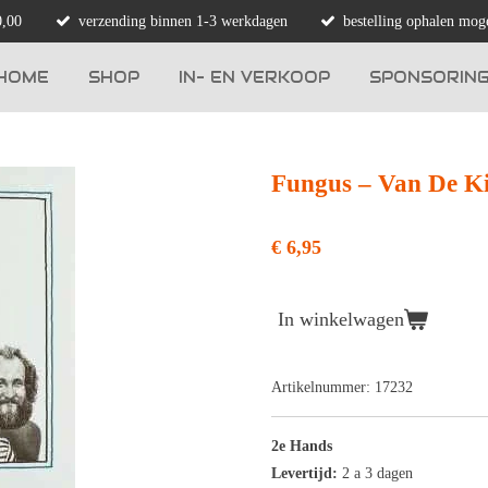
0,00
verzending binnen 1-3 werkdagen
bestelling ophalen moge
HOME
SHOP
IN- EN VERKOOP
SPONSORIN
Fungus ‎– Van De Ki
€ 6,95
In winkelwagen
Artikelnummer:
17232
2e Hands
Levertijd:
2 a 3 dagen