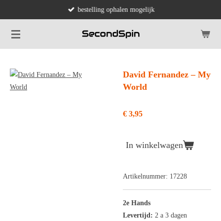
bestelling ophalen mogelijk
Ga
direct
naar
de
hoofdinhoud
David Fernandez ‎– My
World
€ 3,95
In winkelwagen
Artikelnummer:
17228
2e Hands
Levertijd:
2 a 3 dagen