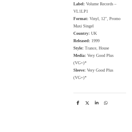
Label:
Volume Records
‎–
VL1LP1
Format:
Vinyl, 12", Promo
Maxi Singel
Country:
UK
Released:
1999
Style:
Trance, House
Media:
Very Good Plus
(VG+)*
Sleeve:
Very Good Plus
(VG+)*
D
D
S
D
e
e
h
e
l
e
a
l
e
l
r
e
n
e
n