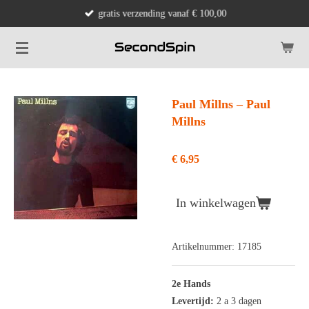
gratis verzending vanaf € 100,00
Ga
direct
naar
de
hoofdinhoud
Paul Millns ‎– Paul
Millns
€ 6,95
In winkelwagen
Artikelnummer:
17185
2e Hands
Levertijd:
2 a 3 dagen