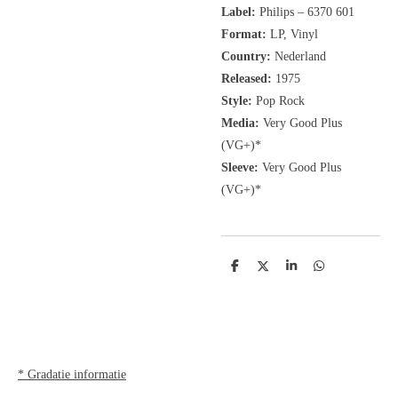
Label:
Philips
‎– 6370 601
Format:
LP, Vinyl
Country:
Nederland
Released:
1975
Style:
Pop Rock
Media:
Very Good Plus
(VG+)*
Sleeve:
Very Good Plus
(VG+)*
D
D
S
D
e
e
h
e
l
e
a
l
e
l
r
e
n
e
n
* Gradatie informatie