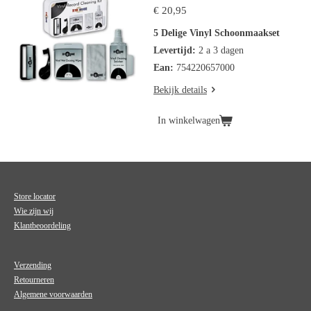
€ 20,95
5 Delige Vinyl Schoonmaakset
Levertijd:
2 a 3 dagen
Ean:
754220657000
Bekijk details
In winkelwagen
Store locator
Wie zijn wij
Klantbeoordeling
Verzending
Retourneren
Algemene voorwaarden