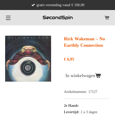
gratis verzending vanaf € 100,00
Ga
direct
naar
de
hoofdinhoud
Rick Wakeman ‎– No
Earthly Connection
€ 6,95
In winkelwagen
Artikelnummer:
17127
2e Hands
Levertijd:
2 a 3 dagen