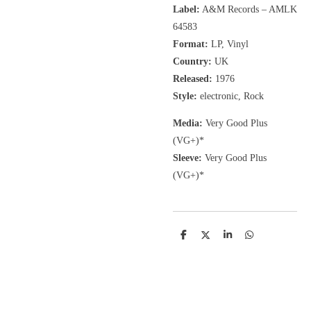
Label:
A&M Records
‎– AMLK
64583
Format:
LP, Vinyl
Country:
UK
Released:
1976
Style:
electronic, Rock
Media:
Very Good Plus
(VG+)*
Sleeve:
Very Good Plus
(VG+)*
D
D
S
D
e
e
h
e
l
e
a
l
e
l
r
e
n
e
n