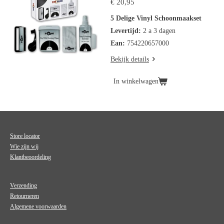
€ 20,95
5 Delige Vinyl Schoonmaakset
Levertijd:
2 a 3 dagen
Ean:
754220657000
Bekijk details
In winkelwagen
Store locator
Wie zijn wij
Klantbeoordeling
Verzending
Retourneren
Algemene voorwaarden