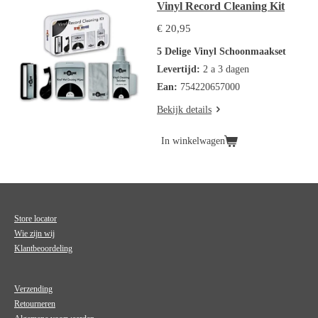
Vinyl Record Cleaning Kit
€ 20,95
5 Delige Vinyl Schoonmaakset
Levertijd:
2 a 3 dagen
Ean:
754220657000
Bekijk details
In winkelwagen
Store locator
Wie zijn wij
Klantbeoordeling
Verzending
Retourneren