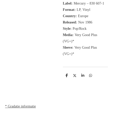
Label:
Mercury
‎– 830 607-1
Format:
LP, Vinyl
Country:
Europe
Released:
Nov 1986
Style:
Pop/Rock
Media:
Very Good Plus
(VG+)*
Sleeve:
Very Good Plus
(VG+)*
D
D
S
D
e
e
h
e
l
e
a
l
e
l
r
e
n
e
n
* Gradatie informatie