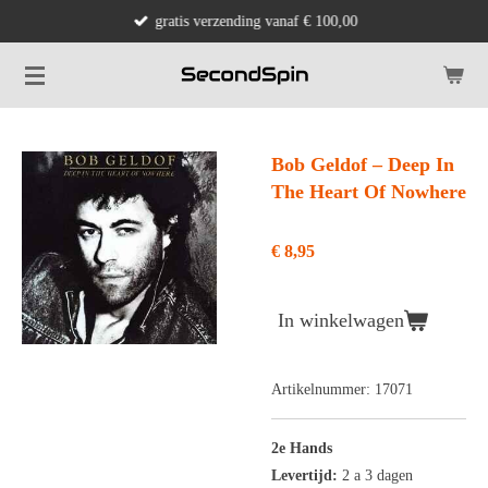
gratis verzending vanaf € 100,00
Ga
direct
naar
de
hoofdinhoud
Bob Geldof ‎– Deep In
The Heart Of Nowhere
€ 8,95
In winkelwagen
Artikelnummer:
17071
2e Hands
Levertijd:
2 a 3 dagen