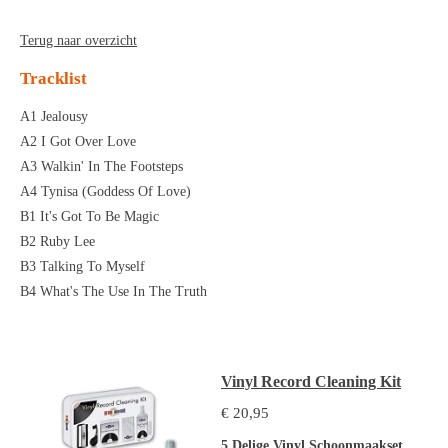
Terug naar overzicht
Tracklist
A1 Jealousy
A2 I Got Over Love
A3 Walkin' In The Footsteps
A4 Tynisa (Goddess Of Love)
B1 It's Got To Be Magic
B2 Ruby Lee
B3 Talking To Myself
B4 What's The Use In The Truth
Vinyl Record Cleaning Kit
€ 20,95
5 Delige Vinyl Schoonmaakset