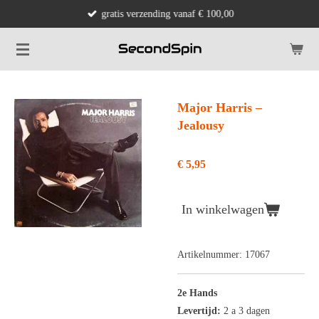
gratis verzending vanaf € 100,00
Ga
direct
naar
de
hoofdinhoud
Major Harris ‎–
Jealousy
€ 5,95
In winkelwagen
Artikelnummer:
17067
2e Hands
Levertijd:
2 a 3 dagen