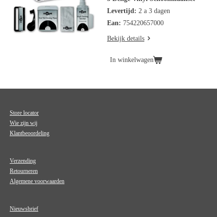
Levertijd:
2 a 3 dagen
Ean:
754220657000
Bekijk details
In winkelwagen
Store locator
Wie zijn wij
Klantbeoordeling
Verzending
Retourneren
Algemene voorwaarden
Nieuwsbrief