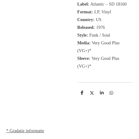
Label:
Atlantic
‎– SD 18160
Format:
LP, Vinyl
Country:
US
Released:
1976
Style:
Funk / Soul
Media:
Very Good Plus
(VG+)*
Sleeve:
Very Good Plus
(VG+)*
D
D
S
D
e
e
h
e
l
e
a
l
e
l
r
e
n
e
n
* Gradatie informatie