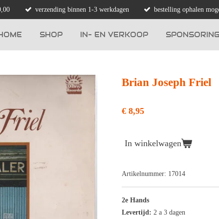
0,00
verzending binnen 1-3 werkdagen
bestelling ophalen moge
HOME
SHOP
IN- EN VERKOOP
SPONSORIN
Brian Joseph Friel
€ 8,95
In winkelwagen
Artikelnummer:
17014
2e Hands
Levertijd:
2 a 3 dagen