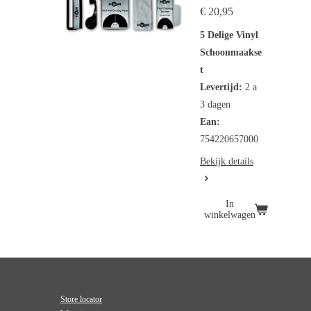
€ 20,95
5 Delige Vinyl
Schoonmaakse
t
Levertijd:
2 a
3 dagen
Ean:
754220657000
Bekijk details
In
winkelwagen
Store locator