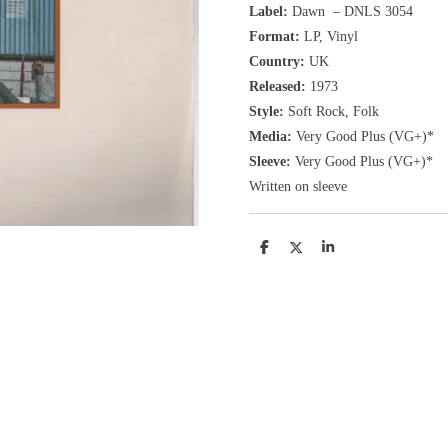
Label:
Dawn
‎– DNLS 3054
Format:
LP, Vinyl
Country:
UK
Released:
1973
Style:
Soft Rock, Folk
Media:
Very Good Plus (VG+)*
Sleeve:
Very Good Plus (VG+)*
Written on sleeve
D
D
S
e
e
h
l
e
a
e
l
r
n
e