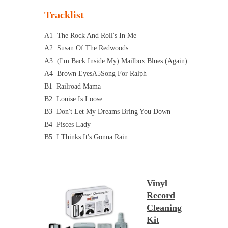
Tracklist
A1
The Rock And Roll's In Me
A2
Susan Of The Redwoods
A3
(I'm Back Inside My) Mailbox Blues (Again)
A4
Brown Eyes
A5
Song For Ralph
B1
Railroad Mama
B2
Louise Is Loose
B3
Don't Let My Dreams Bring You Down
B4
Pisces Lady
B5
I Thinks It's Gonna Rain
Vinyl
Record
Cleaning
Kit