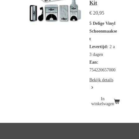
Kit
€ 20,95
5 Delige Vinyl
Schoonmaakse
t
Levertijd:
2 a
3 dagen
Ean:
754220657000
Bekijk details
In
winkelwagen