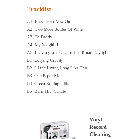
Tracklist
A1
Easy From Now On
A2
Two More Bottles Of Wine
A3
To Daddy
A4
My Songbird
A5
Leaving Louisiana In The Broad Daylight
B1
Defying Gravity
B2
I Ain't Living Long Like This
B3
One Paper Kid
B4
Green Rolling Hills
B5
Burn That Candle
Vinyl
Record
Cleaning