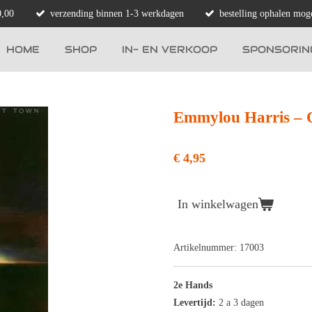
0,00
verzending binnen 1-3 werkdagen
bestelling ophalen moge
HOME
SHOP
IN- EN VERKOOP
SPONSORIN
Emmylou Harris ‎–
€ 4,95
In winkelwagen
Artikelnummer:
17003
2e Hands
Levertijd:
2 a 3 dagen