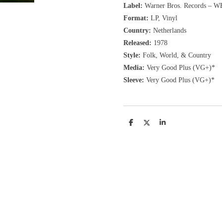
Label:
Warner Bros. Records
‎– W
Format:
LP, Vinyl
Country:
Netherlands
Released:
1978
Style:
Folk, World, & Country
Media:
Very Good Plus (VG+)*
Sleeve:
Very Good Plus (VG+)*
D
D
S
e
e
h
l
e
a
e
l
r
n
e