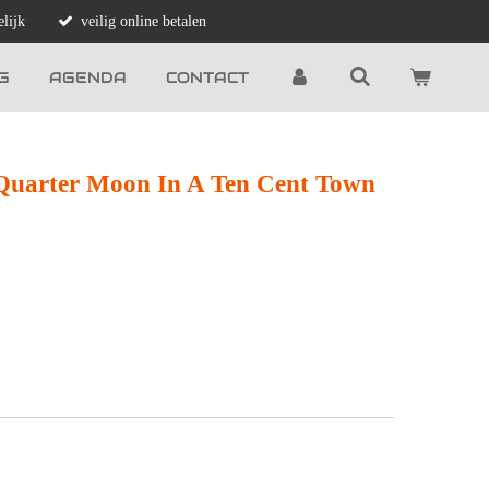
lijk
veilig online betalen
G
AGENDA
CONTACT
 Quarter Moon In A Ten Cent Town