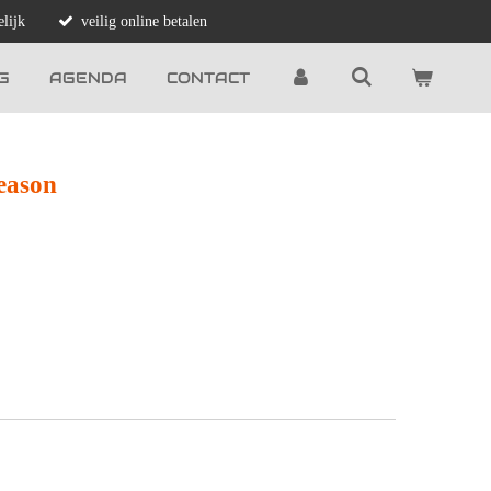
lijk
veilig online betalen
G
AGENDA
CONTACT
Reason