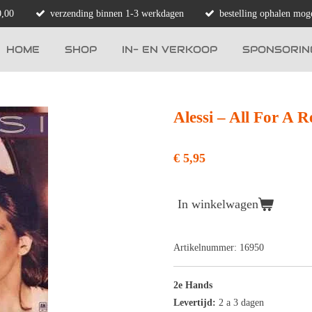
0,00
verzending binnen 1-3 werkdagen
bestelling ophalen moge
HOME
SHOP
IN- EN VERKOOP
SPONSORIN
Alessi ‎– All For A 
€ 5,95
In winkelwagen
Artikelnummer:
16950
2e Hands
Levertijd:
2 a 3 dagen