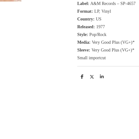
Label:
A&M Records
‎– SP-4657
Format:
LP, Vinyl
Country:
US
Released:
1977
Style:
Pop/Rock
Media:
Very Good Plus (VG+)*
Sleeve:
Very Good Plus (VG+)*
Small importcut
D
D
S
e
e
h
l
e
a
e
l
r
n
e