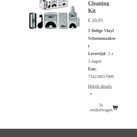
Cleaning
Kit
€ 20,95
5 Delige Vinyl
Schoonmaakse
t
Levertijd:
2 a
3 dagen
Ean:
754220657000
Bekijk details
In
winkelwagen