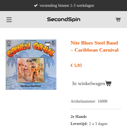
verzending binnen 1-3 werkdagen
Ga
direct
naar
de
hoofdinhoud
Nite Blues Steel Band
‎– Caribbean Carnival
€ 5,95
In winkelwagen
Artikelnummer:
16888
2e Hands
Levertijd:
2 a 3 dagen