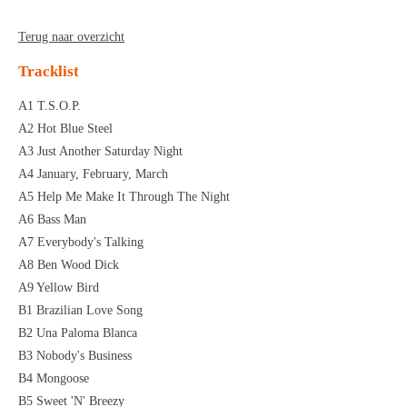
Terug naar overzicht
Tracklist
A1 T.S.O.P.
A2 Hot Blue Steel
A3 Just Another Saturday Night
A4 January, February, March
A5 Help Me Make It Through The Night
A6 Bass Man
A7 Everybody's Talking
A8 Ben Wood Dick
A9 Yellow Bird
B1 Brazilian Love Song
B2 Una Paloma Blanca
B3 Nobody's Business
B4 Mongoose
B5 Sweet 'N' Breezy