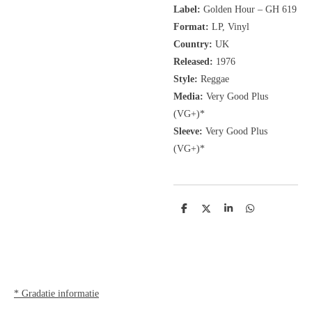
Label:
Golden Hour
‎– GH 619
Format:
LP, Vinyl
Country:
UK
Released:
1976
Style:
Reggae
Media:
Very Good Plus
(VG+)*
Sleeve:
Very Good Plus
(VG+)*
D
D
S
D
e
e
h
e
l
e
a
l
e
l
r
e
n
e
n
* Gradatie informatie