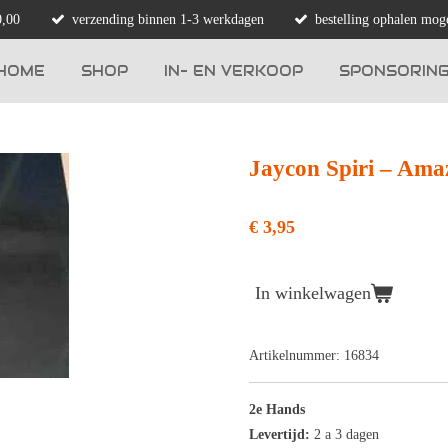
0,00
verzending binnen 1-3 werkdagen
bestelling ophalen moge
HOME
SHOP
IN- EN VERKOOP
SPONSORIN
Jaycon Spiri ‎– Ama
€ 3,95
In winkelwagen
Artikelnummer:
16834
2e Hands
Levertijd:
2 a 3 dagen