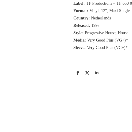
Label:
TF Productions
‎– TF 650 
Format:
Vinyl, 12"
, Maxi Single
Country:
Netherlands
Released:
1997
Style:
Progressive House, House
Media:
Very Good Plus (VG+)*
Sleeve:
Very Good Plus (VG+)*
D
D
S
e
e
h
l
e
a
e
l
r
n
e