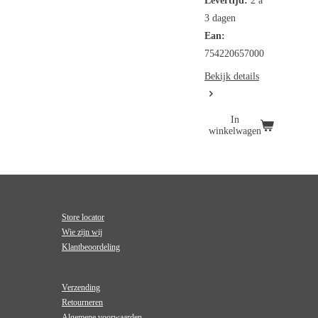
Levertijd:
2 a
3 dagen
Ean:
754220657000
Bekijk details
In
winkelwagen
Store locator
Wie zijn wij
Klantbeoordeling
Verzending
Retourneren
Algemene voorwaarden