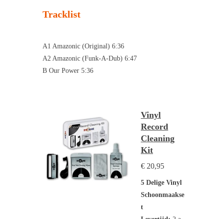
Tracklist
A1 Amazonic (Original) 6:36
A2 Amazonic (Funk-A-Dub) 6:47
B Our Power 5:36
Vinyl
Record
Cleaning
Kit
€ 20,95
5 Delige Vinyl
Schoonmaakse
t