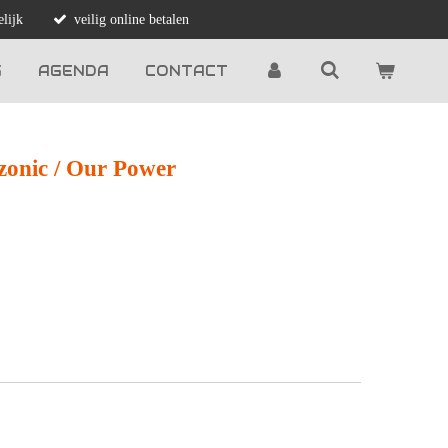
lijk
veilig online betalen
G
AGENDA
CONTACT
zonic / Our Power