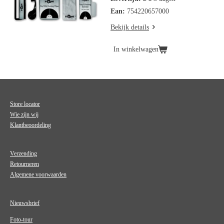
Ean:
754220657000
Bekijk details
In winkelwagen
Store locator
Wie zijn wij
Klantbeoordeling
Verzending
Retourneren
Algemene voorwaarden
Nieuwsbrief
Foto-tour