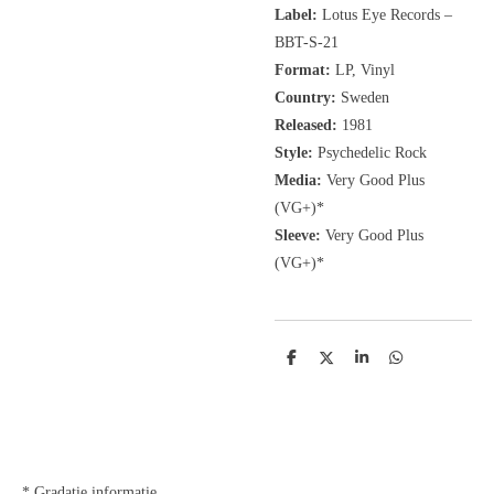
Label:
Lotus Eye Records
‎–
BBT-S-21
Format:
LP, Vinyl
Country:
Sweden
Released:
1981
Style:
Psychedelic Rock
Media:
Very Good Plus
(VG+)*
Sleeve:
Very Good Plus
(VG+)*
D
D
S
D
e
e
h
e
l
e
a
l
e
l
r
e
n
e
n
* Gradatie informatie