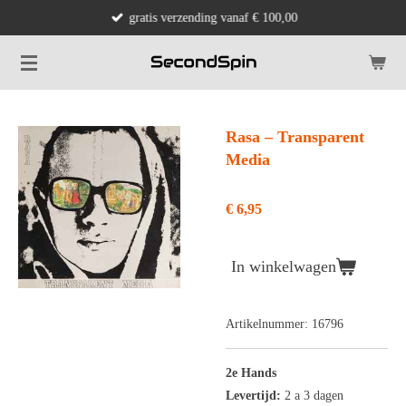
gratis verzending vanaf € 100,00
Ga
direct
naar
de
hoofdinhoud
Rasa ‎– Transparent
Media
€ 6,95
In winkelwagen
Artikelnummer:
16796
2e Hands
Levertijd:
2 a 3 dagen