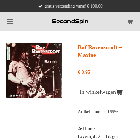
gratis verzending vanaf € 100,00
Ga
direct
naar
de
hoofdinhoud
Raf Ravenscroft ‎–
Maxine
€ 3,95
In winkelwagen
Artikelnummer:
16656
2e Hands
Levertijd:
2 a 3 dagen