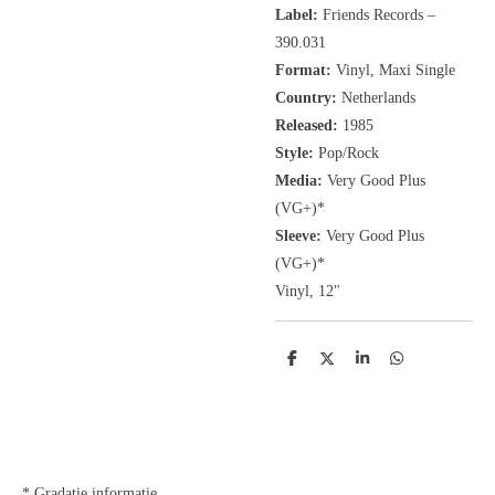
Label:
Friends Records
‎–
390.031
Format:
Vinyl, Maxi Single
Country:
Netherlands
Released:
1985
Style:
Pop/Rock
Media:
Very Good Plus
(VG+)*
Sleeve:
Very Good Plus
(VG+)*
Vinyl, 12"
D
D
S
D
e
e
h
e
l
e
a
l
e
l
r
e
n
e
n
* Gradatie informatie