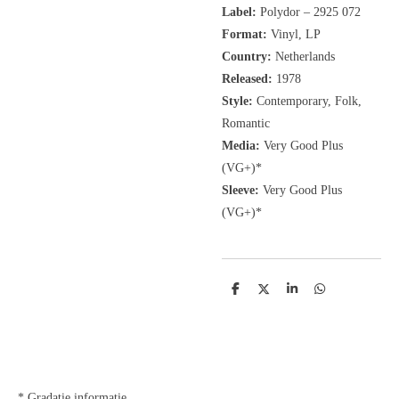
Label:
Polydor
‎– 2925 072
Format:
Vinyl, LP
Country:
Netherlands
Released:
1978
Style:
Contemporary, Folk,
Romantic
Media:
Very Good Plus
(VG+)*
Sleeve:
Very Good Plus
(VG+)*
D
D
S
D
e
e
h
e
l
e
a
l
e
l
r
e
n
e
n
* Gradatie informatie