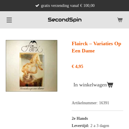
gratis verzending vanaf € 100,00
Ga
direct
naar
de
hoofdinhoud
Flairck ‎– Variaties Op
Een Dame
€ 4,95
In winkelwagen
Artikelnummer:
16391
2e Hands
Levertijd:
2 a 3 dagen