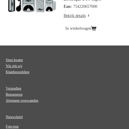
Ean:
754220657000
Bekijk details
In winkelwagen
Store locator
Wie zijn wij
Klantbeoordeling
Verzending
Retourneren
Algemene voorwaarden
Nieuwsbrief
Foto-tour