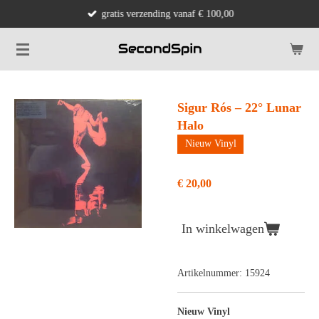
gratis verzending vanaf € 100,00
Ga
direct
naar
de
hoofdinhoud
Sigur Rós ‎– 22° Lunar
Halo
Nieuw Vinyl
€ 20,00
In winkelwagen
Artikelnummer:
15924
Nieuw Vinyl