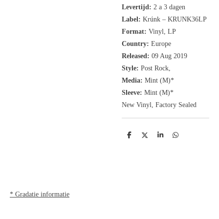
Levertijd:
2 a 3 dagen
Label:
Krúnk
‎– KRUNK36LP
Format:
Vinyl, LP
Country:
Europe
Released:
09 Aug 2019
Style:
Post Rock,
Media:
Mint (M)
*
Sleeve:
Mint (M)
*
New Vinyl, Factory Sealed
D
D
S
D
e
e
h
e
l
e
a
l
e
l
r
e
n
e
n
* Gradatie informatie