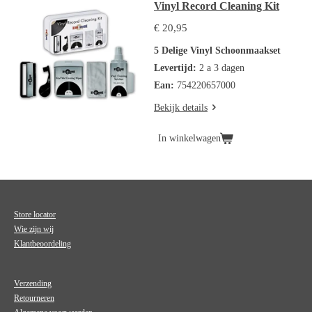
Vinyl Record Cleaning Kit
€ 20,95
5 Delige Vinyl Schoonmaakset
Levertijd:
2 a 3 dagen
Ean:
754220657000
Bekijk details
In winkelwagen
Store locator
Wie zijn wij
Klantbeoordeling
Verzending
Retourneren