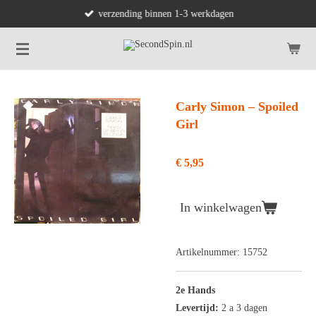
verzending binnen 1-3 werkdagen
Ga
direct
naar
de
hoofdinhoud
Carly Simon ‎– Spoiled
Girl
€ 5,95
In winkelwagen
Artikelnummer:
15752
2e Hands
Levertijd:
2 a 3 dagen