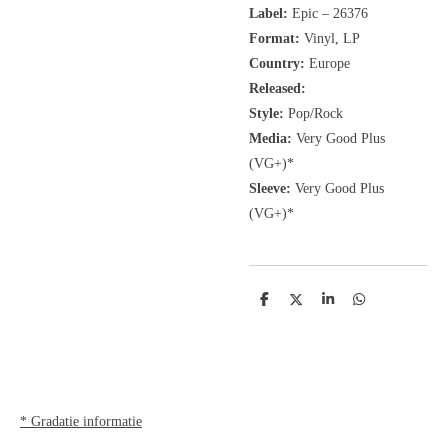
Label:
Epic
‎– 26376
Format:
Vinyl, LP
Country:
Europe
Released:
Style:
Pop/Rock
Media:
Very Good Plus
(VG+)*
Sleeve:
Very Good Plus
(VG+)*
D
D
S
D
e
e
h
e
l
e
a
l
e
l
r
e
n
e
n
* Gradatie informatie