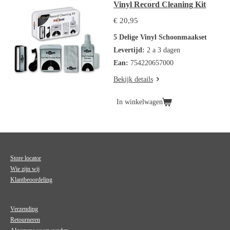
Vinyl Record Cleaning Kit
€ 20,95
5 Delige Vinyl Schoonmaakset
Levertijd:
2 a 3 dagen
Ean:
754220657000
Bekijk details
In winkelwagen
Store locator
Wie zijn wij
Klantbeoordeling
Verzending
Retourneren