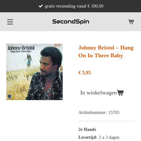
gratis verzending vanaf € 100,00
Ga
direct
naar
de
hoofdinhoud
Johnny Bristol ‎– Hang
On In There Baby
€ 5,95
In winkelwagen
Artikelnummer:
15703
2e Hands
Levertijd:
2 a 3 dagen