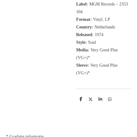
Label:
MGM Records
‎– 2353
104
Format:
Vinyl, LP
Country:
Netherlands
Released:
1974
Style:
Soul
Media:
Very Good Plus
(VG+)*
Sleeve:
Very Good Plus
(VG+)*
D
D
S
D
e
e
h
e
l
e
a
l
e
l
r
e
n
e
n
* Gradatie informatie