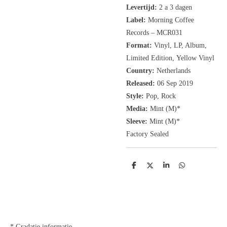
Levertijd:
2 a 3 dagen
Label:
Morning Coffee
Records
‎– MCR031
Format:
Vinyl, LP, Album,
Limited Edition,
Yellow Vinyl
Country:
Netherlands
Released:
06 Sep 2019
Style:
Pop, Rock
Media:
Mint (M)*
Sleeve:
Mint (M)*
Factory Sealed
D
D
S
D
e
e
h
e
l
e
a
l
e
l
r
e
n
e
n
* Gradatie informatie