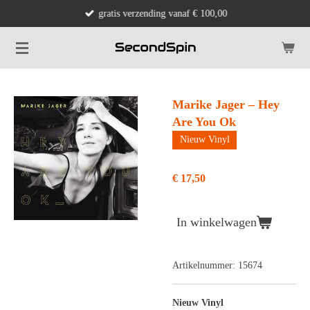
gratis verzending vanaf € 100,00
Ga
direct
naar
de
hoofdinhoud
Marike Jager ‎– Hey
Are You Ok
Nieuw Vinyl
€ 17,50
In winkelwagen
Artikelnummer:
15674
Nieuw Vinyl