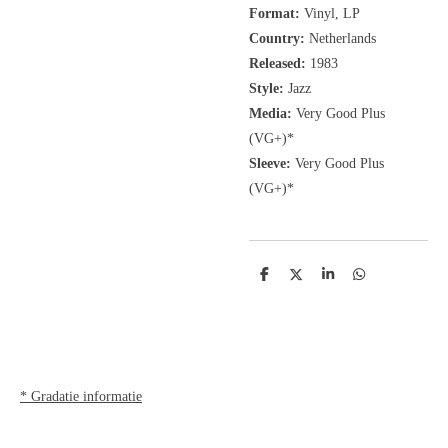
Format:
Vinyl, LP
Country:
Netherlands
Released:
1983
Style:
Jazz
Media:
Very Good Plus
(VG+)*
Sleeve:
Very Good Plus
(VG+)*
D
D
S
D
e
e
h
e
l
e
a
l
e
l
r
e
n
e
n
* Gradatie informatie