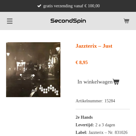
gratis verzending vanaf € 100,00
Ga
direct
naar
de
hoofdinhoud
Jazzterix ‎– Just
€ 8,95
In winkelwagen
Artikelnummer:
15284
2e Hands
Levertijd:
2 a 3 dagen
Label:
Jazzterix
‎– Nr. 831026