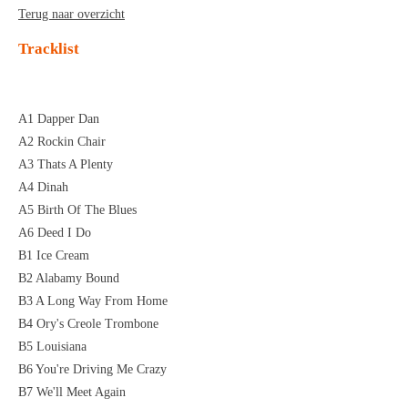
Terug naar overzicht
Tracklist
A1 Dapper Dan
A2 Rockin Chair
A3 Thats A Plenty
A4 Dinah
A5 Birth Of The Blues
A6 Deed I Do
B1 Ice Cream
B2 Alabamy Bound
B3 A Long Way From Home
B4 Ory's Creole Trombone
B5 Louisiana
B6 You're Driving Me Crazy
B7 We'll Meet Again