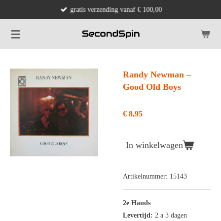
gratis verzending vanaf € 100,00
Ga
direct
naar
de
hoofdinhoud
Randy Newman ‎–
Good Old Boys
€ 8,95
In winkelwagen
Artikelnummer:
15143
2e Hands
Levertijd:
2 a 3 dagen