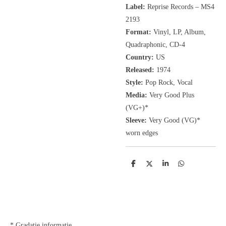
Label:
Reprise Records
‎– MS4
2193
Format:
Vinyl, LP, Album,
Quadraphonic,
CD-4
Country:
US
Released:
1974
Style:
Pop Rock, Vocal
Media:
Very Good Plus
(VG+)*
Sleeve:
Very Good (VG)*
worn edges
D
D
S
D
e
e
h
e
l
e
a
l
e
l
r
e
n
e
n
* Gradatie informatie