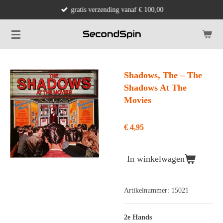
gratis verzending vanaf € 100,00
Ga
direct
naar
de
hoofdinhoud
Shadows, The ‎– The
Shadows At The
Movies
€ 4,95
In winkelwagen
Artikelnummer:
15021
2e Hands