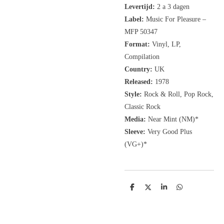
Levertijd:
2 a 3 dagen
Label:
Music For Pleasure
‎–
MFP 50347
Format:
Vinyl, LP,
Compilation
Country:
UK
Released:
1978
Style:
Rock & Roll, Pop Rock,
Classic Rock
Media:
Near Mint (NM)*
Sleeve:
Very Good Plus
(VG+)*
D
D
S
D
e
e
h
e
l
e
a
l
e
l
r
e
n
e
n