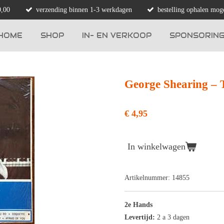
0,00
verzending binnen 1-3 werkdagen
bestelling ophalen moge
HOME
SHOP
IN- EN VERKOOP
SPONSORIN
George Shearing ‎–
€ 4,95
In winkelwagen
Artikelnummer:
14855
2e Hands
Levertijd:
2 a 3 dagen