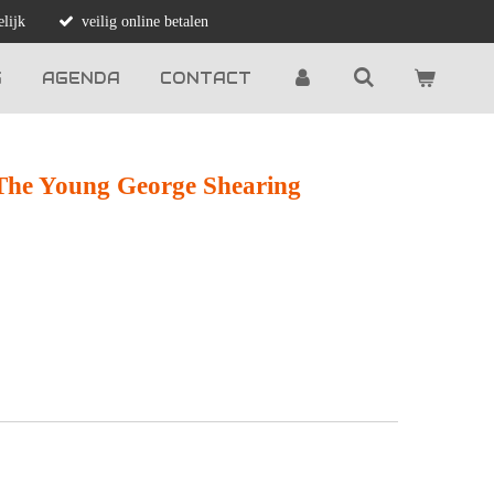
lijk
veilig online betalen
G
AGENDA
CONTACT
 The Young George Shearing