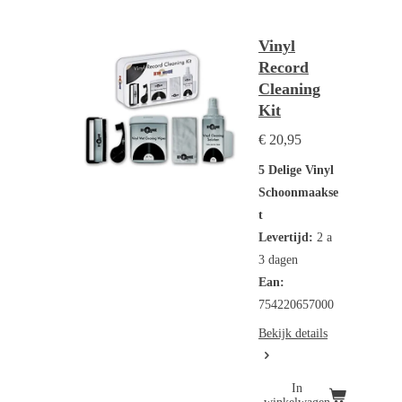
Vinyl
Record
Cleaning
Kit
€ 20,95
5 Delige Vinyl
Schoonmaakse
t
Levertijd:
2 a
3 dagen
Ean:
754220657000
Bekijk details
In