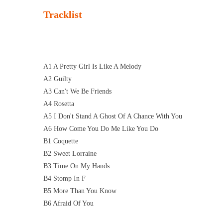
Tracklist
A1 A Pretty Girl Is Like A Melody
A2 Guilty
A3 Can't We Be Friends
A4 Rosetta
A5 I Don't Stand A Ghost Of A Chance With You
A6 How Come You Do Me Like You Do
B1 Coquette
B2 Sweet Lorraine
B3 Time On My Hands
B4 Stomp In F
B5 More Than You Know
B6 Afraid Of You