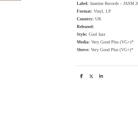
Label:
Jasmine Records
‎– JASM 2
Format:
Vinyl, LP
Country:
UK
Released:
Style:
Cool Jazz
Media:
Very Good Plus (VG+)*
Sleeve:
Very Good Plus (VG+)*
D
D
S
e
e
h
l
e
a
e
l
r
n
e