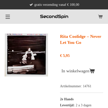
gratis verzending vanaf € 100,00
Ga
direct
naar
de
hoofdinhoud
Rita Coolidge ‎– Never
Let You Go
€ 5,95
In winkelwagen
Artikelnummer:
14761
2e Hands
Levertijd:
2 a 3 dagen