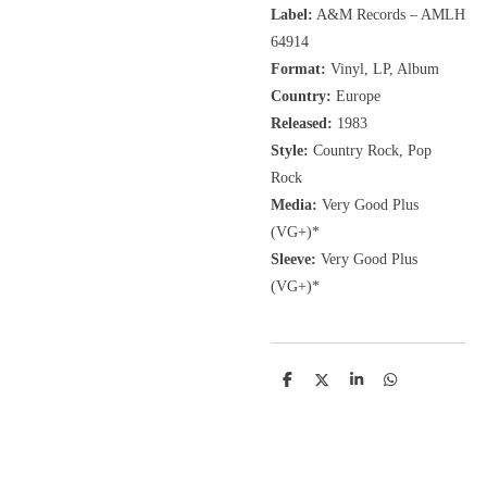
Label:
A&M Records
‎– AMLH
64914
Format:
Vinyl, LP, Album
Country:
Europe
Released:
1983
Style:
Country Rock, Pop
Rock
Media:
Very Good Plus
(VG+)*
Sleeve:
Very Good Plus
(VG+)*
D
D
S
D
e
e
h
e
l
e
a
l
e
l
r
e
n
e
n