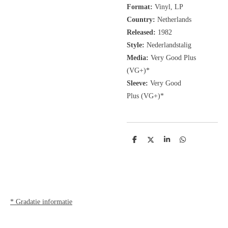
Format:
Vinyl, LP
Country:
Netherlands
Released:
1982
Style:
Nederlandstalig
Media:
Very Good Plus
(VG+)
*
Sleeve:
Very Good
Plus
(VG+)
*
D
D
S
D
e
e
h
e
l
e
a
l
e
l
r
e
n
e
n
* Gradatie informatie