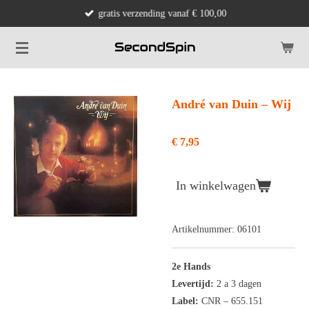
gratis verzending vanaf € 100,00
Ga
direct
naar
de
hoofdinhoud
André van Duin ‎– Wij
€ 7,95
In winkelwagen
Artikelnummer:
06101
2e Hands
Levertijd:
2 a 3 dagen
Label:
CNR
‎– 655.151