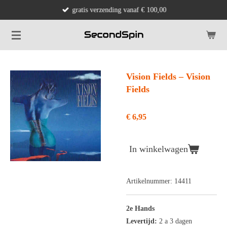
gratis verzending vanaf € 100,00
Ga
direct
naar
de
hoofdinhoud
Vision Fields ‎– Vision
Fields
€ 6,95
In winkelwagen
Artikelnummer:
14411
2e Hands
Levertijd:
2 a 3 dagen