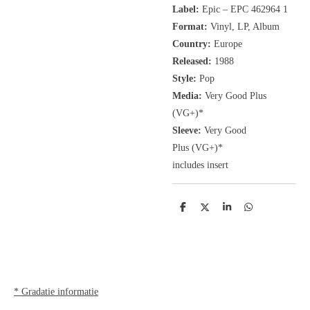
Label:
Epic
‎– EPC 462964 1
Format:
Vinyl, LP, Album
Country:
Europe
Released:
1988
Style:
Pop
Media:
Very Good Plus
(VG+)
*
Sleeve:
Very Good
Plus
(VG+)
*
includes insert
D
D
S
D
e
e
h
e
l
e
a
l
e
l
r
e
n
e
n
* Gradatie informatie