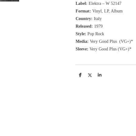
Label:
Elektra
‎– W 52147
Format:
Vinyl, LP, Album
Country:
Italy
Released:
1979
Style:
Pop Rock
Media:
Very Good Plus
(VG+)
*
Sleeve:
Very Good Plus
(VG+)
*
D
D
S
e
e
h
l
e
a
e
l
r
n
e