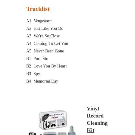
Tracklist
A1
Vengeance
A2
Just Like You Do
A3
We're So Close
A4
Coming To Get You
A5
Never Been Gone
B1
Pure Sin
B2
Love You By Heart
B3
Spy
B4
Memorial Day
Vinyl
Record
Cleaning
Kit