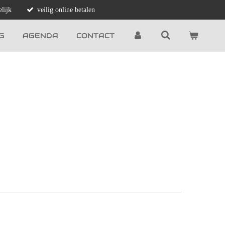
lijk
veilig online betalen
G
AGENDA
CONTACT