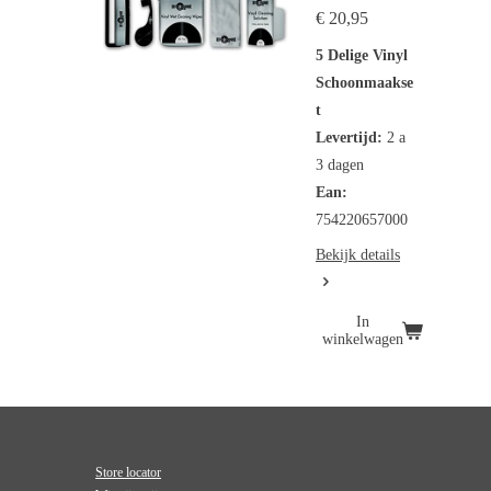
€ 20,95
5 Delige Vinyl
Schoonmaakse
t
Levertijd:
2 a
3 dagen
Ean:
754220657000
Bekijk details
In
winkelwagen
Store locator