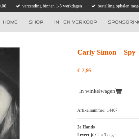
0,00
verzending binnen 1-3 werkdagen
bestelling ophalen moge
HOME
SHOP
IN- EN VERKOOP
SPONSORIN
Carly Simon ‎– Spy
€ 7,95
In winkelwagen
Artikelnummer:
14407
2e Hands
Levertijd:
2 a 3 dagen