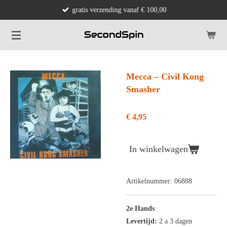
gratis verzending vanaf € 100,00
Ga
direct
naar
de
hoofdinhoud
Mecca ‎– Civil Kong
Smasher
€ 4,95
In winkelwagen
Artikelnummer:
06888
2e Hands
Levertijd:
2 a 3 dagen