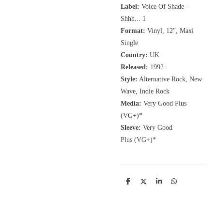
Label:
Voice Of Shade
‎–
Shhh... 1
Format:
Vinyl, 12"
, Maxi
Single
Country:
UK
Released:
1992
Style:
Alternative Rock, New
Wave, Indie Rock
Media:
Very Good Plus
(VG+)
*
Sleeve:
Very Good
Plus
(VG+)
*
D
D
S
D
e
e
h
e
l
e
a
l
e
l
r
e
n
e
n