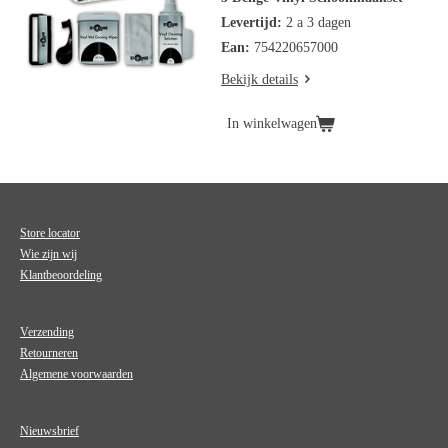
Levertijd:
2 a 3 dagen
Ean:
754220657000
Bekijk details
In winkelwagen
Store locator
Wie zijn wij
Klantbeoordeling
Verzending
Retourneren
Algemene voorwaarden
Nieuwsbrief