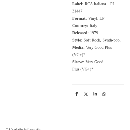
Label:
RCA Italiana
‎– PL
31447
Format:
Vinyl, LP
Country:
Italy
Released:
1979
Style:
Soft Rock, Synth-pop,
Media:
Very Good Plus
(VG+)
*
Sleeve:
Very Good
Plus
(VG+)
*
D
D
S
D
e
e
h
e
l
e
a
l
e
l
r
e
n
e
n
* Gradatie informatie