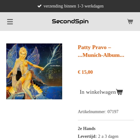
verzending binnen 1-3 werkdagen
Ga
direct
naar
de
hoofdinhoud
Patty Pravo ‎–
...Munich-Album...
€ 15,00
In winkelwagen
Artikelnummer:
07197
2e Hands
Levertijd:
2 a 3 dagen