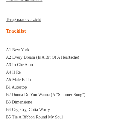
Terug naar overzicht
Tracklist
A1 New York
A2 Every Dream (Is A Bit Of A Heartache)
A3 Io Che Amo
A4 Il Re
A5 Male Bello
B1 Autostop
B2 Donna Do You Wanna (A "Summer Song")
B3 Dimensione
B4 Cry, Cry, Gotta Worry
B5 Tie A Ribbon Round My Soul