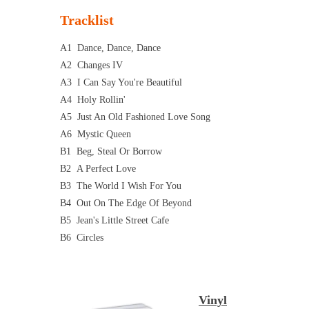
Tracklist
A1
Dance, Dance, Dance
A2
Changes IV
A3
I Can Say You're Beautiful
A4
Holy Rollin'
A5
Just An Old Fashioned Love Song
A6
Mystic Queen
B1
Beg, Steal Or Borrow
B2
A Perfect Love
B3
The World I Wish For You
B4
Out On The Edge Of Beyond
B5
Jean's Little Street Cafe
B6
Circles
Vinyl