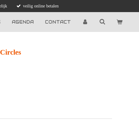
lijk
veilig online betalen
G
AGENDA
CONTACT
Circles