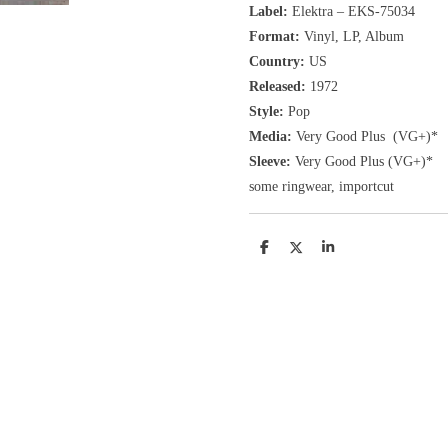
Label:
Elektra
‎– EKS-75034
Format:
Vinyl, LP, Album
Country:
US
Released:
1972
Style:
Pop
Media:
Very Good Plus
(VG+)
*
Sleeve:
Very Good Plus
(VG+)
*
some ringwear, importcut
D
D
S
e
e
h
l
e
a
e
l
r
n
e