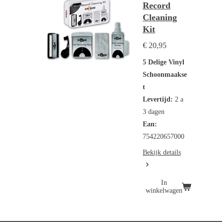
Record
Cleaning
Kit
€ 20,95
5 Delige Vinyl
Schoonmaakse
t
Levertijd:
2 a
3 dagen
Ean:
754220657000
Bekijk details
In
winkelwagen