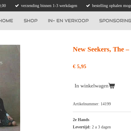
0,00
verzending binnen 1-3 werkdagen
bestelling ophalen moge
HOME
SHOP
IN- EN VERKOOP
SPONSORIN
New Seekers, The ‎– 
€ 5,95
In winkelwagen
Artikelnummer:
14199
2e Hands
Levertijd:
2 a 3 dagen