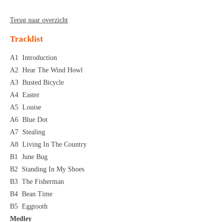
Terug naar overzicht
Tracklist
A1
Introduction
A2
Hear The Wind Howl
A3
Busted Bicycle
A4
Easter
A5
Louise
A6
Blue Dot
A7
Stealing
A8
Living In The Country
B1
June Bug
B2
Standing In My Shoes
B3
The Fisherman
B4
Bean Time
B5
Eggtooth
Medley