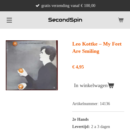
gratis verzending vanaf € 100,00
Ga
direct
naar
de
hoofdinhoud
Leo Kottke ‎– My Feet
Are Smiling
€ 4,95
In winkelwagen
Artikelnummer:
14136
2e Hands
Levertijd:
2 a 3 dagen