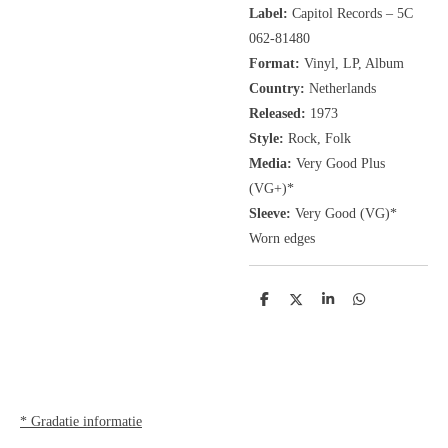
Label:
Capitol Records
‎– 5C
062-81480
Format:
Vinyl, LP, Album
Country:
Netherlands
Released:
1973
Style:
Rock, Folk
Media:
Very Good Plus
(VG+)
*
Sleeve:
Very Good
(VG)
*
Worn edges
D
D
S
D
e
e
h
e
l
e
a
l
e
l
r
e
n
e
n
* Gradatie informatie