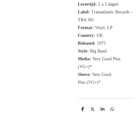
Levertijd:
2 a 3 dagen
Label:
Transatlantic Records
‎–
TRA 301
Format:
Vinyl, LP
Country:
UK
Released:
1975
Style:
Big Band
Media:
Very Good Plus
(VG+)
*
Sleeve:
Very Good
Plus
(VG+)
*
D
D
S
D
e
e
h
e
l
e
a
l
e
l
r
e
n
e
n