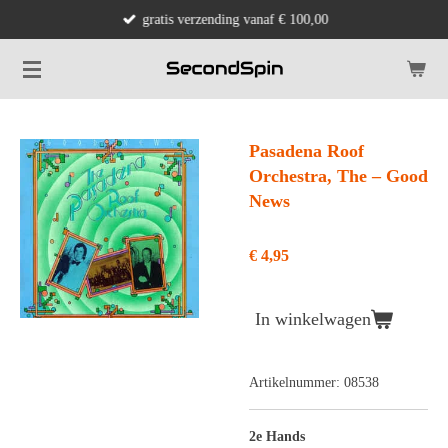
gratis verzending vanaf € 100,00
Ga
direct
naar
de
hoofdinhoud
Pasadena Roof
Orchestra, ‎The – Good
News
€ 4,95
In winkelwagen
Artikelnummer:
08538
2e Hands