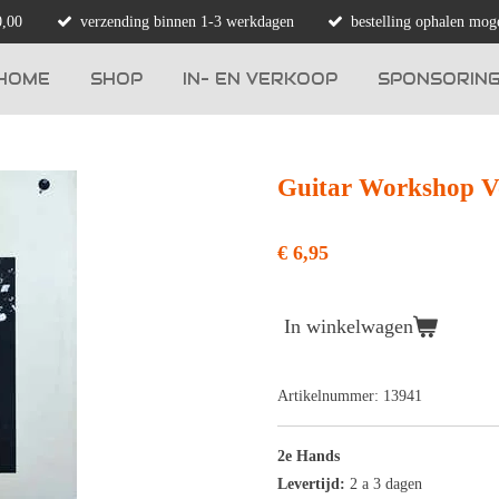
0,00
verzending binnen 1-3 werkdagen
bestelling ophalen moge
HOME
SHOP
IN- EN VERKOOP
SPONSORIN
Guitar Workshop 
€ 6,95
In winkelwagen
Artikelnummer:
13941
2e Hands
Levertijd:
2 a 3 dagen