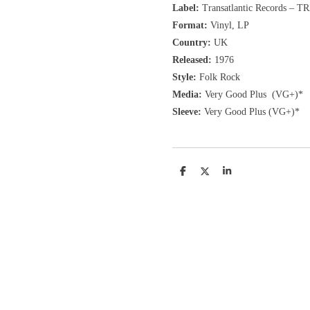
Label:
Transatlantic Records
‎– TR
Format:
Vinyl, LP
Country:
UK
Released:
1976
Style:
Folk Rock
Media:
Very Good Plus
(VG+)
*
Sleeve:
Very Good Plus
(VG+)
*
D
D
S
e
e
h
l
e
a
e
l
r
n
e