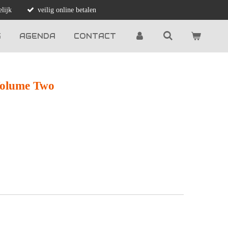
lijk
veilig online betalen
G
AGENDA
CONTACT
Volume Two