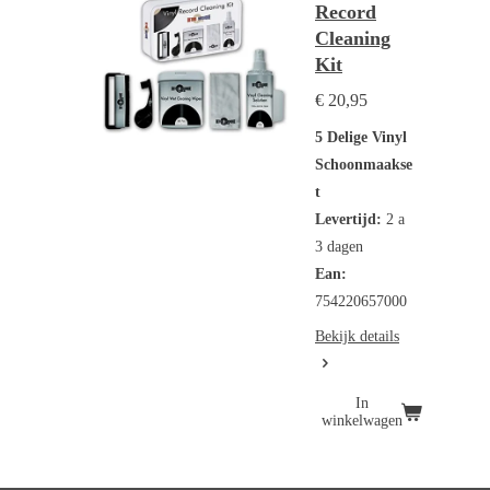
Record
Cleaning
Kit
€ 20,95
5 Delige Vinyl
Schoonmaakse
t
Levertijd:
2 a
3 dagen
Ean:
754220657000
Bekijk details
In
winkelwagen