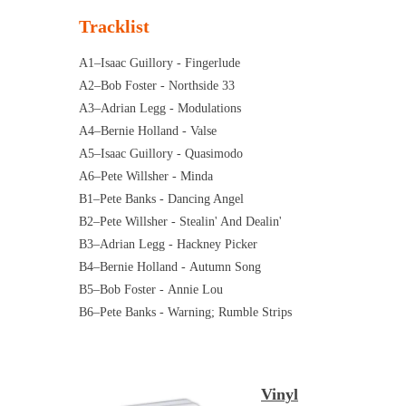
Tracklist
A1
–
Isaac Guillory -
Fingerlude
A2
–
Bob Foster -
Northside 33
A3
–
Adrian Legg -
Modulations
A4
–
Bernie Holland -
Valse
A5
–
Isaac Guillory -
Quasimodo
A6
–
Pete Willsher -
Minda
B1
–
Pete Banks -
Dancing Angel
B2
–
Pete Willsher -
Stealin' And Dealin'
B3
–
Adrian Legg -
Hackney Picker
B4
–
Bernie Holland -
Autumn Song
B5
–
Bob Foster -
Annie Lou
B6
–
Pete Banks -
Warning; Rumble Strips
Vinyl